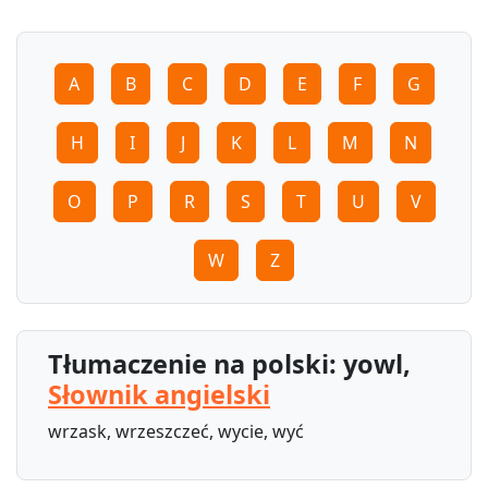
A
B
C
D
E
F
G
H
I
J
K
L
M
N
O
P
R
S
T
U
V
W
Z
Tłumaczenie na polski: yowl,
Słownik angielski
wrzask, wrzeszczeć, wycie, wyć