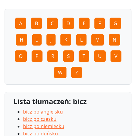
A
B
C
D
E
F
G
H
I
J
K
L
M
N
O
P
R
S
T
U
V
W
Z
Lista tłumaczeń: bicz
bicz po angielsku
bicz po czesku
bicz po niemiecku
bicz po duńsku