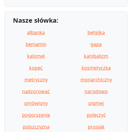
Nasze słówka:
albanka
belgijka
beniamin
gapa
kalomel
kanibalizm
kopeć
kosmetyczka
metryczny
monarchiczny
nadzorować
narodowo
omówiony
pigmej
pogorszenie
poleczyć
polszczyzna
prosiak