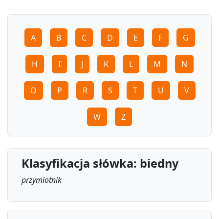
A
B
C
D
E
F
G
H
I
J
K
L
M
N
O
P
R
S
T
U
V
W
Z
Klasyfikacja słówka: biedny
przymiotnik