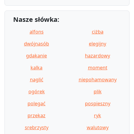
Nasze słówka:
alfons
ciżba
dwójnasób
elegijny
gdakanie
hazardowy
kalka
moment
naglić
niepohamowany
ogórek
plik
polegać
pospieszny
przekaz
ryk
srebrzysty
walutowy