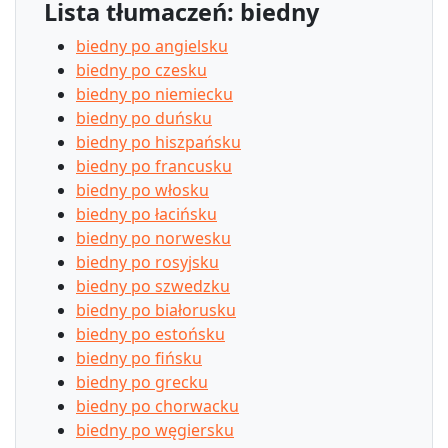
Lista tłumaczeń: biedny
biedny po angielsku
biedny po czesku
biedny po niemiecku
biedny po duńsku
biedny po hiszpańsku
biedny po francusku
biedny po włosku
biedny po łacińsku
biedny po norwesku
biedny po rosyjsku
biedny po szwedzku
biedny po białorusku
biedny po estońsku
biedny po fińsku
biedny po grecku
biedny po chorwacku
biedny po węgiersku