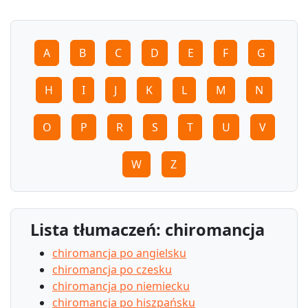
A
B
C
D
E
F
G
H
I
J
K
L
M
N
O
P
R
S
T
U
V
W
Z
Lista tłumaczeń: chiromancja
chiromancja po angielsku
chiromancja po czesku
chiromancja po niemiecku
chiromancja po hiszpańsku