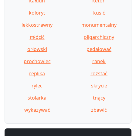
kałdun
keton
koloryt
kusić
lekkostrawny
monumentalny
młócić
oligarchiczny
orłowski
pedałować
prochowiec
ranek
replika
rozstać
rylec
skrycie
stolarka
tnący
wykazywać
zbawić