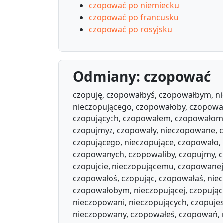
czopować po niemiecku
czopować po francusku
czopować po rosyjsku
Odmiany: czopować
czopuję, czopowałbyś, czopowałbym, n
nieczopującego, czopowałoby, czopowa
czopujących, czopowałem, czopowałom, 
czopujmyż, czopowały, nieczopowane, 
czopującego, nieczopujące, czopowało
czopowanych, czopowaliby, czopujmy, c
czopujcie, nieczopującemu, czopowane
czopowałoś, czopując, czopowałaś, ni
czopowałobym, nieczopującej, czopują
nieczopowani, nieczopujących, czopuje
nieczopowany, czopowałeś, czopowań, 