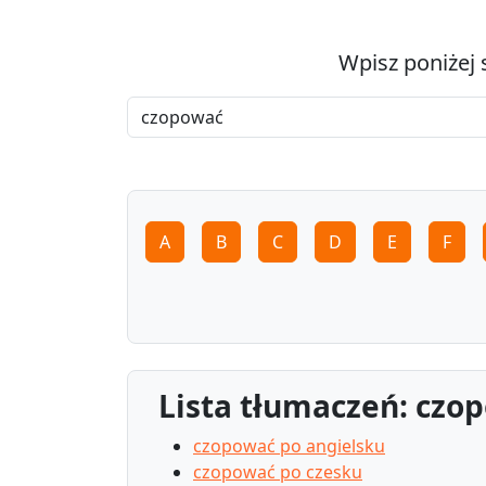
Wpisz poniżej 
A
B
C
D
E
F
Lista tłumaczeń: czo
czopować po angielsku
czopować po czesku