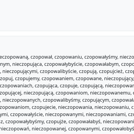
ieczopowaną, czopował, czopowaniu, czopowałyśmy, niecz
nym, nieczopująca, czopowałybyście, czopowałabym, czo
nieczopującymi, czopowalibyście, czopują, czopujcież, czo
czopuj, czopujemy, czopowaniem, czopowane, nieczopujący
, czopowaniach, czopująca, czopuje, czopującą, nieczopo
zopującej, nieczopującą, czopowaniom, nieczopowanemu, c
j, nieczopowanych, czopowalibyśmy, czopującym, czopowa
eczopowaniom, czopujecie, nieczopowania, nieczopowaniu,
cymi, czopowałyście, nieczopowanymi, nieczopowaniami, c
sz, czopowałybyśmy, czopujże, czopowałabyś, nieczopowan
nieczopowań, nieczopowanej, czopowanymi, czopowałobyś