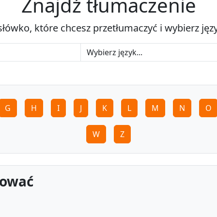
Znajdź tłumaczenie
słówko, które chcesz przetłumaczyć i wybierz jęz
G
H
I
J
K
L
M
N
O
W
Z
pować