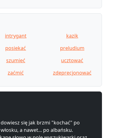
intrygant
kazik
posiekać
preludium
szumieć
ucztować
zaćmić
zdeprecjonować
 dowiesz się jak brzmi "kochać" po
 włosku, a nawet... po albańsku.
kane słowo w pole wyszukiwarki oraz