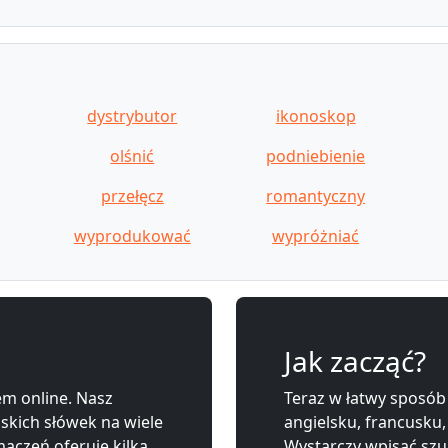
dystrybutor
ikonoskop
olśnić
podniebienie
przełęcz
romantyczny
wyprodukować
wypróżniać
Jak zacząć?
m online. Nasz
Teraz w łatwy sposób
lskich słówek na wiele
angielsku, francusku,
aczeń oferuje kilka
Wystarczy wpisać szu