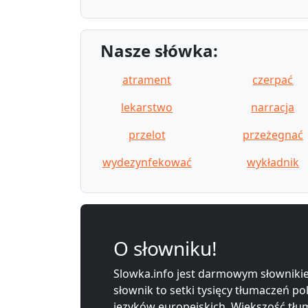
Nasze słówka:
atrament
czerpać
lekarstwo
narracja
przelot
przeżegnać
wydezynfekować
wykładnik
O słowniku!
Slowka.info jest darmowym słownikie
słownik to setki tysięcy tłumaczeń po
języków europejskich. Większość tłum