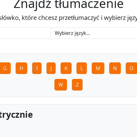
Znajdź tłumaczenie
słówko, które chcesz przetłumaczyć i wybierz jęz
G
H
I
J
K
L
M
N
O
W
Z
trycznie