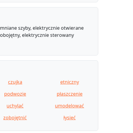
iemniane szyby, elektrycznie otwierane
e obojętny, elektrycznie sterowany
czujka
etniczny
podwozie
płaszczenie
uchylać
umodelować
zobojętnić
łysieć