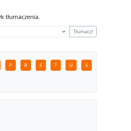
yk tłumaczenia.
Tłumacz!
P
R
S
T
U
V