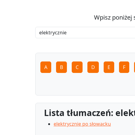
Wpisz poniżej 
A
B
C
D
E
F
Lista tłumaczeń: elek
elektrycznie po słowacku