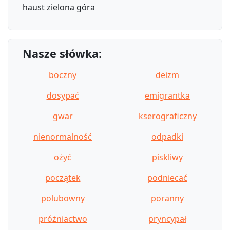
haust zielona góra
Nasze słówka:
boczny
deizm
dosypać
emigrantka
gwar
kserograficzny
nienormalność
odpadki
ożyć
piskliwy
początek
podniecać
polubowny
poranny
próżniactwo
pryncypał