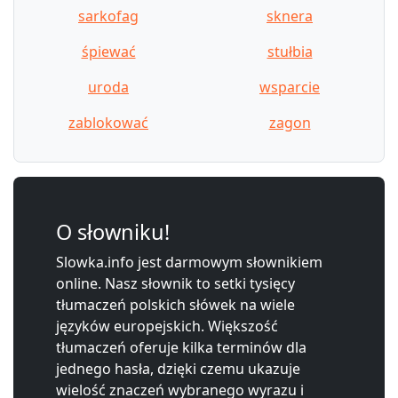
sarkofag
sknera
śpiewać
stułbia
uroda
wsparcie
zablokować
zagon
O słowniku!
Slowka.info jest darmowym słownikiem
online. Nasz słownik to setki tysięcy
tłumaczeń polskich słówek na wiele
języków europejskich. Większość
tłumaczeń oferuje kilka terminów dla
jednego hasła, dzięki czemu ukazuje
wielość znaczeń wybranego wyrazu i