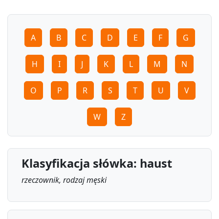
A
B
C
D
E
F
G
H
I
J
K
L
M
N
O
P
R
S
T
U
V
W
Z
Klasyfikacja słówka: haust
rzeczownik, rodzaj męski