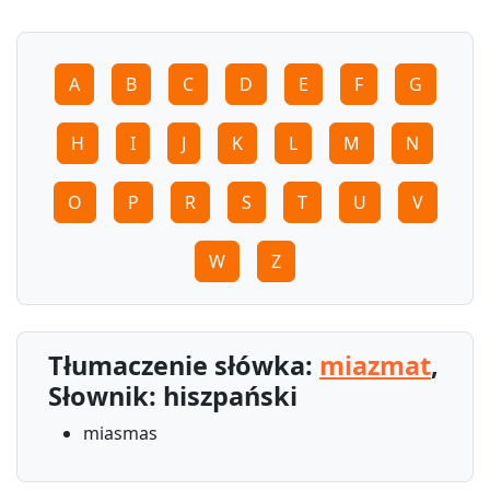
A
B
C
D
E
F
G
H
I
J
K
L
M
N
O
P
R
S
T
U
V
W
Z
Tłumaczenie słówka:
miazmat
,
Słownik: hiszpański
miasmas