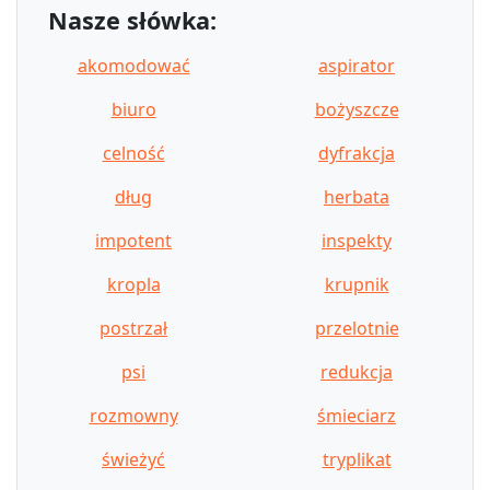
Nasze słówka:
akomodować
aspirator
biuro
bożyszcze
celność
dyfrakcja
dług
herbata
impotent
inspekty
kropla
krupnik
postrzał
przelotnie
psi
redukcja
rozmowny
śmieciarz
świeżyć
tryplikat