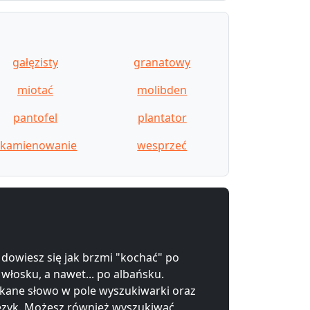
gałęzisty
granatowy
miotać
molibden
pantofel
plantator
kamienowanie
wesprzeć
 dowiesz się jak brzmi "kochać" po
 włosku, a nawet... po albańsku.
kane słowo w pole wyszukiwarki oraz
ęzyk. Możesz również wyszukiwać