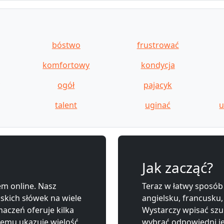
bóstwo
frustrować
komfortowy
kondycja
ogół
pajacyk
talent
uginać
u
Jak zacząć?
m online. Nasz
Teraz w łatwy sposób
lskich słówek na wiele
angielsku, francusku,
aczeń oferuje kilka
Wystarczy wpisać szu
zemu ukazuje wielość
wybrać odpowiedni j