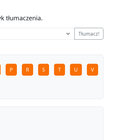
yk tłumaczenia.
Tłumacz!
P
R
S
T
U
V