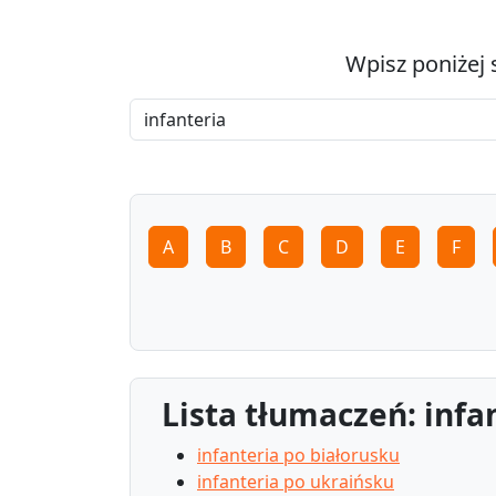
Wpisz poniżej 
A
B
C
D
E
F
Lista tłumaczeń: infa
infanteria po białorusku
infanteria po ukraińsku