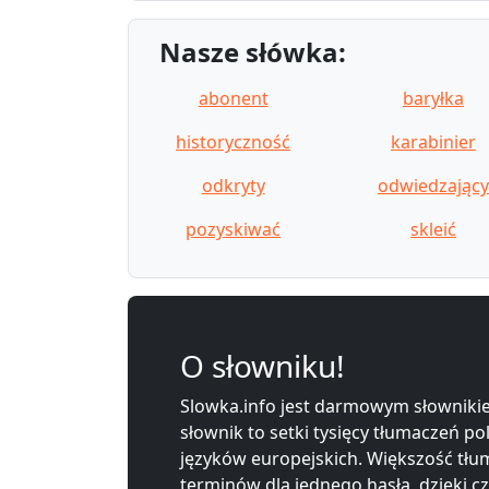
Nasze słówka:
abonent
baryłka
historyczność
karabinier
odkryty
odwiedzający
pozyskiwać
skleić
O słowniku!
Slowka.info jest darmowym słownikie
słownik to setki tysięcy tłumaczeń po
języków europejskich. Większość tłum
terminów dla jednego hasła, dzięki c