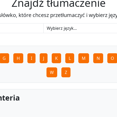
Znajdź tłumaczenie
słówko, które chcesz przetłumaczyć i wybierz jęz
G
H
I
J
K
L
M
N
O
W
Z
nteria