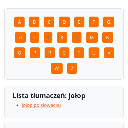
A
B
C
D
E
F
G
H
I
J
K
L
M
N
O
P
R
S
T
U
V
W
Z
Lista tłumaczeń: jołop
jołop po słowacku