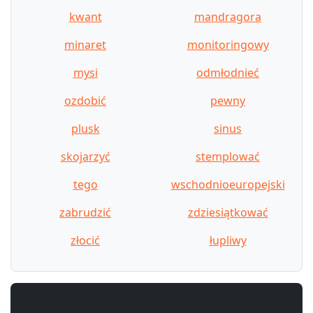
kwant
mandragora
minaret
monitoringowy
mysi
odmłodnieć
ozdobić
pewny
plusk
sinus
skojarzyć
stemplować
tego
wschodnioeuropejski
zabrudzić
zdziesiątkować
złocić
łupliwy