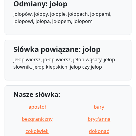
Odmiany: jołop
jołopów, jołopy, jołopie, jołopach, jołopami,
jołopowi, jołopa, jołopem, jołopom
Słówka powiązane: jołop
jełop wiersz, jołop wiersz, jełop wąsaty, jełop
słownik, jełop kiepskich, jełop czy jełop
Nasze słówka:
apostoł
bary
bezgraniczny
brytfanna
cokolwiek
dokonać