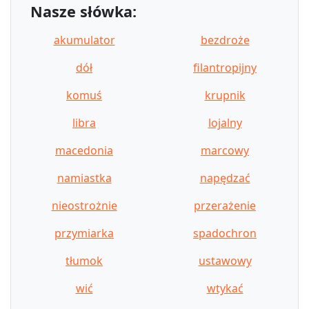
Nasze słówka:
akumulator
bezdroże
dół
filantropijny
komuś
krupnik
libra
lojalny
macedonia
marcowy
namiastka
napędzać
nieostrożnie
przerażenie
przymiarka
spadochron
tłumok
ustawowy
wić
wtykać