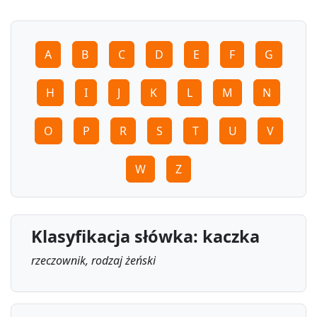
A
B
C
D
E
F
G
H
I
J
K
L
M
N
O
P
R
S
T
U
V
W
Z
Klasyfikacja słówka: kaczka
rzeczownik, rodzaj żeński