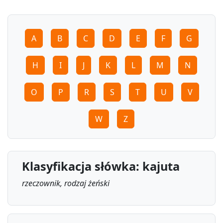
A
B
C
D
E
F
G
H
I
J
K
L
M
N
O
P
R
S
T
U
V
W
Z
Klasyfikacja słówka: kajuta
rzeczownik, rodzaj żeński