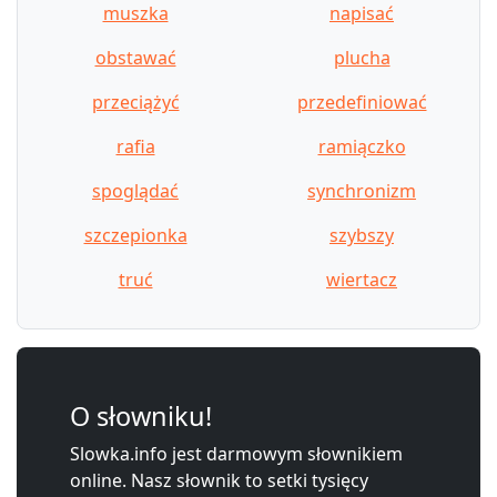
muszka
napisać
obstawać
plucha
przeciążyć
przedefiniować
rafia
ramiączko
spoglądać
synchronizm
szczepionka
szybszy
truć
wiertacz
O słowniku!
Slowka.info jest darmowym słownikiem
online. Nasz słownik to setki tysięcy