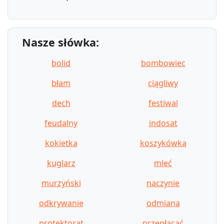
Nasze słówka:
bolid
bombowiec
błam
ciągliwy
dech
festiwal
feudalny
indosat
kokietka
koszykówka
kuglarz
mleć
murzyński
naczynie
odkrywanie
odmiana
protektorat
przepłacać