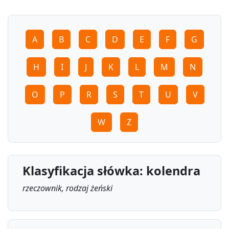
A
B
C
D
E
F
G
H
I
J
K
L
M
N
O
P
R
S
T
U
V
W
Z
Klasyfikacja słówka: kolendra
rzeczownik, rodzaj żeński