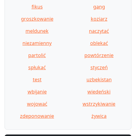
fikus
gang
groszkowanie
koziarz
meldunek
naczytać
niezamienny
oblekać
partolić
powtórzenie
spłukać
styczeń
test
uzbekistan
wbijanie
wiedeński
wojować
wstrzykiwanie
zdeponowanie
żywica