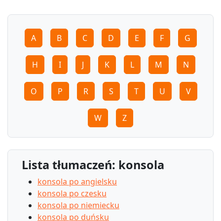
A
B
C
D
E
F
G
H
I
J
K
L
M
N
O
P
R
S
T
U
V
W
Z
Lista tłumaczeń: konsola
konsola po angielsku
konsola po czesku
konsola po niemiecku
konsola po duńsku