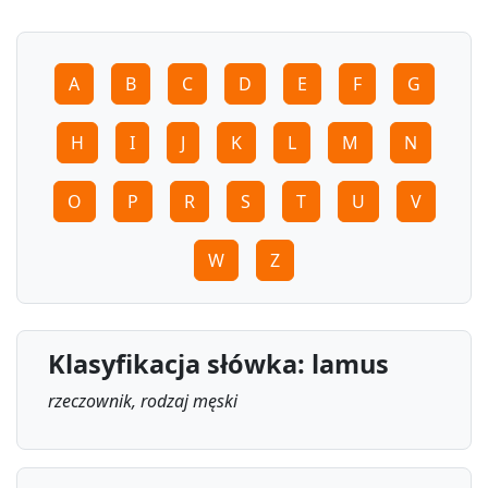
A
B
C
D
E
F
G
H
I
J
K
L
M
N
O
P
R
S
T
U
V
W
Z
Klasyfikacja słówka: lamus
rzeczownik, rodzaj męski