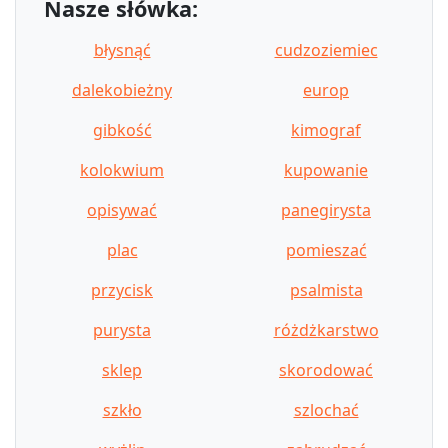
Nasze słówka:
błysnąć
cudzoziemiec
dalekobieżny
europ
gibkość
kimograf
kolokwium
kupowanie
opisywać
panegirysta
plac
pomieszać
przycisk
psalmista
purysta
różdżkarstwo
sklep
skorodować
szkło
szlochać