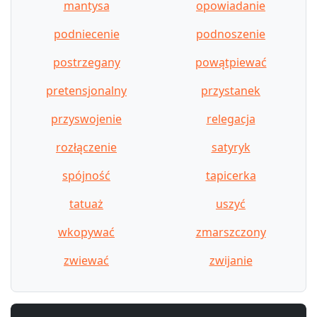
mantysa
opowiadanie
podniecenie
podnoszenie
postrzegany
powątpiewać
pretensjonalny
przystanek
przyswojenie
relegacja
rozłączenie
satyryk
spójność
tapicerka
tatuaż
uszyć
wkopywać
zmarszczony
zwiewać
zwijanie