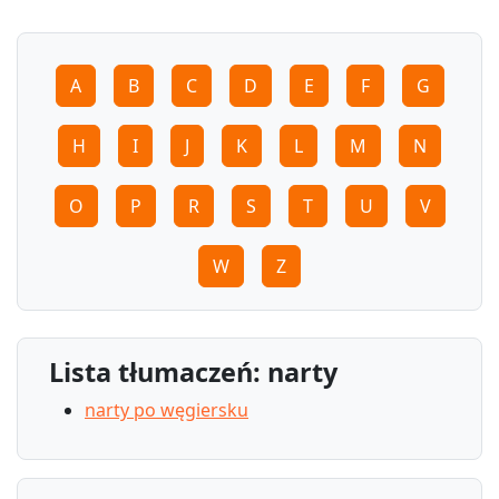
A
B
C
D
E
F
G
H
I
J
K
L
M
N
O
P
R
S
T
U
V
W
Z
Lista tłumaczeń: narty
narty po węgiersku