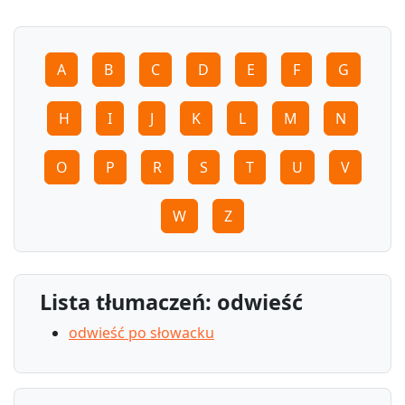
A
B
C
D
E
F
G
H
I
J
K
L
M
N
O
P
R
S
T
U
V
W
Z
Lista tłumaczeń: odwieść
odwieść po słowacku