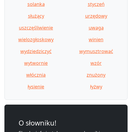
solanka
styczeń
służący
urzędowy
uszczęśliwienie
uwaga
wielozgłoskowy
winien
wydziedziczyć
wymusztrować
wytwornie
wzór
włócznia
znużony
łysienie
łyżwy
O słowniku!