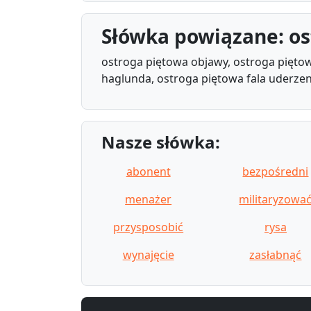
Słówka powiązane: os
ostroga piętowa objawy, ostroga piętowa
haglunda, ostroga piętowa fala uderzen
Nasze słówka:
abonent
bezpośredni
menażer
militaryzowa
przysposobić
rysa
wynajęcie
zasłabnąć