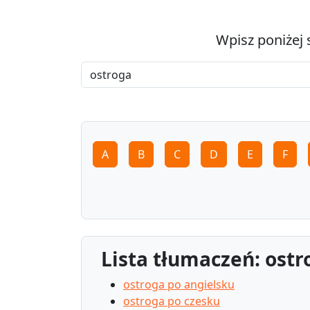
Wpisz poniżej 
A
B
C
D
E
F
Lista tłumaczeń: ostr
ostroga po angielsku
ostroga po czesku