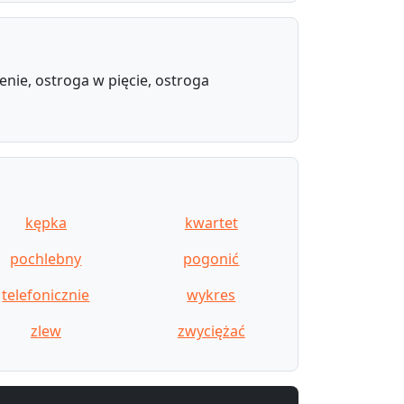
enie, ostroga w pięcie, ostroga
kępka
kwartet
pochlebny
pogonić
telefonicznie
wykres
zlew
zwyciężać