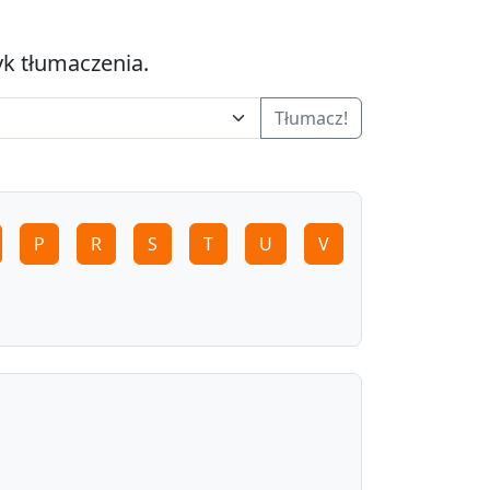
yk tłumaczenia.
Tłumacz!
P
R
S
T
U
V