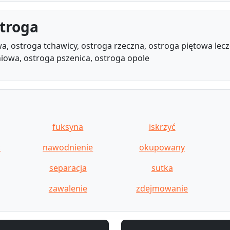
troga
, ostroga tchawicy, ostroga rzeczna, ostroga piętowa lecz
iowa, ostroga pszenica, ostroga opole
fuksyna
iskrzyć
ć
nawodnienie
okupowany
separacja
sutka
zawalenie
zdejmowanie