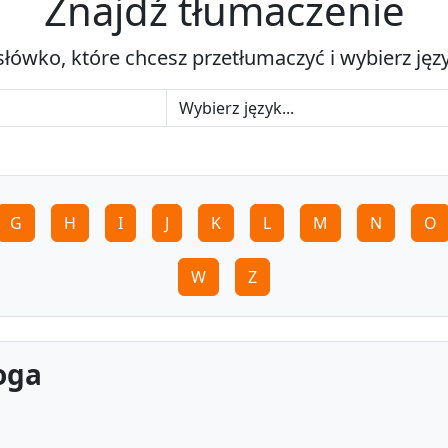
Znajdź tłumaczenie
słówko, które chcesz przetłumaczyć i wybierz jęz
G
H
I
J
K
L
M
N
O
W
Z
oga