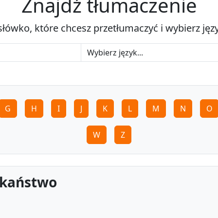
Znajdź tłumaczenie
słówko, które chcesz przetłumaczyć i wybierz jęz
G
H
I
J
K
L
M
N
O
W
Z
ukaństwo