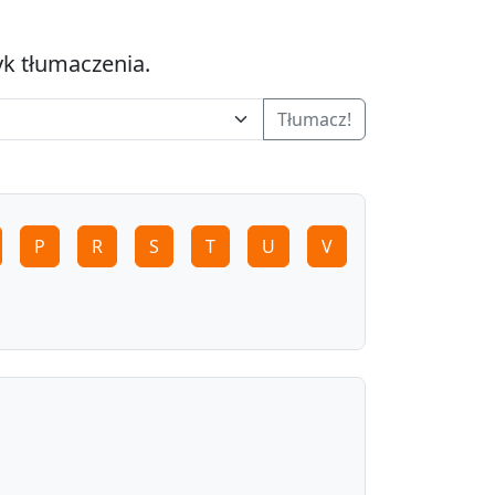
yk tłumaczenia.
Tłumacz!
P
R
S
T
U
V