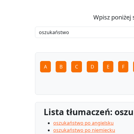
Wpisz poniżej 
A
B
C
D
E
F
Lista tłumaczeń: osz
oszukaństwo po angielsku
oszukaństwo po niemiecku