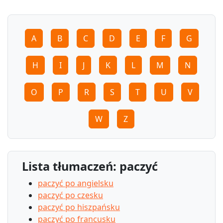
A
B
C
D
E
F
G
H
I
J
K
L
M
N
O
P
R
S
T
U
V
W
Z
Lista tłumaczeń: paczyć
paczyć po angielsku
paczyć po czesku
paczyć po hiszpańsku
paczyć po francusku