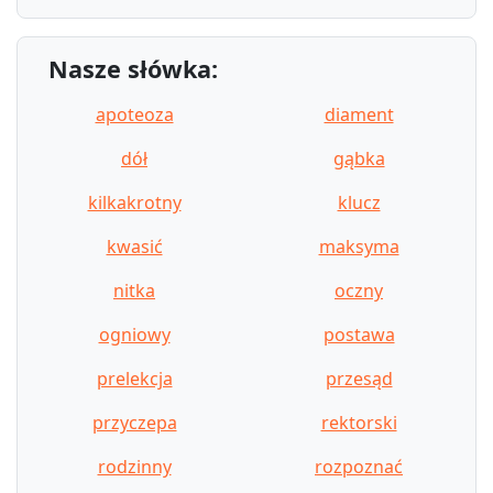
Nasze słówka:
apoteoza
diament
dół
gąbka
kilkakrotny
klucz
kwasić
maksyma
nitka
oczny
ogniowy
postawa
prelekcja
przesąd
przyczepa
rektorski
rodzinny
rozpoznać