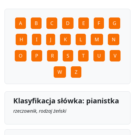
A
B
C
D
E
F
G
H
I
J
K
L
M
N
O
P
R
S
T
U
V
W
Z
Klasyfikacja słówka: pianistka
rzeczownik, rodzaj żeński