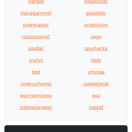
nargile
niejasność
nienaganność
plagiator
powyrastać
przenośny
rozpoczynać
sago
siodłać
spycharka
srożyć
tędy
test
umowa
unieruchomić
uwiedzenie
warzywnictwo
wuj
zobowiązywać
żołądź