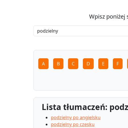
Wpisz poniżej 
A
B
C
D
E
F
Lista tłumaczeń: podz
podzielny po angielsku
podzielny po czesku