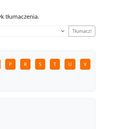
yk tłumaczenia.
Tłumacz!
P
R
S
T
U
V