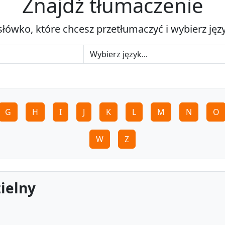
Znajdź tłumaczenie
słówko, które chcesz przetłumaczyć i wybierz jęz
G
H
I
J
K
L
M
N
O
W
Z
ielny