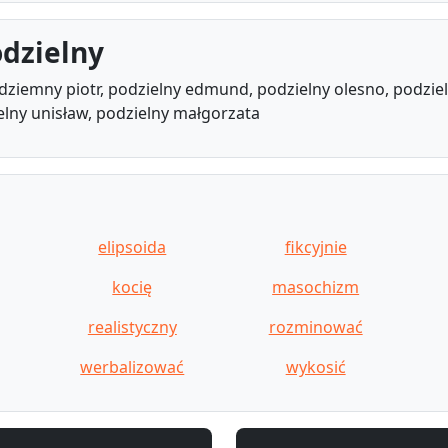
dzielny
ziemny piotr, podzielny edmund, podzielny olesno, podzieln
elny unisław, podzielny małgorzata
elipsoida
fikcyjnie
kocię
masochizm
realistyczny
rozminować
werbalizować
wykosić