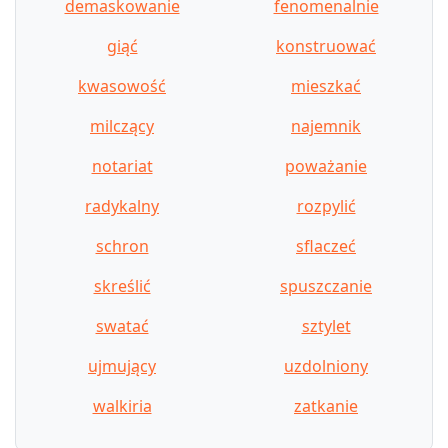
demaskowanie
fenomenalnie
giąć
konstruować
kwasowość
mieszkać
milczący
najemnik
notariat
poważanie
radykalny
rozpylić
schron
sflaczeć
skreślić
spuszczanie
swatać
sztylet
ujmujący
uzdolniony
walkiria
zatkanie