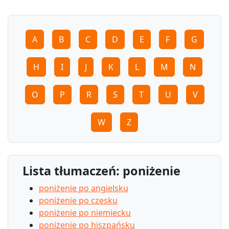
A
B
C
D
E
F
G
H
I
J
K
L
M
N
O
P
R
S
T
U
V
W
Z
Lista tłumaczeń: poniżenie
poniżenie po angielsku
poniżenie po czesku
poniżenie po niemiecku
poniżenie po hiszpańsku