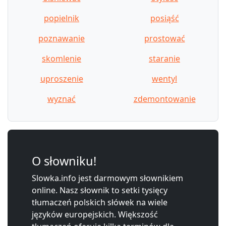
popielnik
posiąść
poznawanie
prostować
skomlenie
staranie
uproszenie
wentyl
wyznać
zdemontowanie
O słowniku!
Slowka.info jest darmowym słownikiem
online. Nasz słownik to setki tysięcy
tłumaczeń polskich słówek na wiele
języków europejskich. Większość