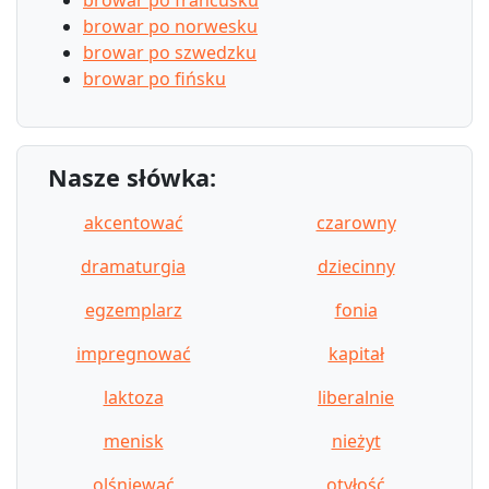
browar po norwesku
browar po szwedzku
browar po fińsku
Nasze słówka:
akcentować
czarowny
dramaturgia
dziecinny
egzemplarz
fonia
impregnować
kapitał
laktoza
liberalnie
menisk
nieżyt
olśniewać
otyłość