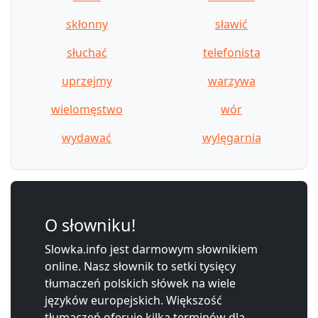
skłonny
sławić
słuchać
telefonista
uprzejmy
warzywa
wielomęstwo
wór
wydawać
wylęgarnia
O słowniku!
Slowka.info jest darmowym słownikiem
online. Nasz słownik to setki tysięcy
tłumaczeń polskich słówek na wiele
języków europejskich. Większość
tłumaczeń oferuje kilka terminów dla