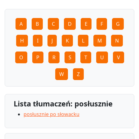
A
B
C
D
E
F
G
H
I
J
K
L
M
N
O
P
R
S
T
U
V
W
Z
Lista tłumaczeń: posłusznie
posłusznie po słowacku