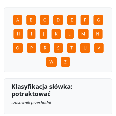
A
B
C
D
E
F
G
H
I
J
K
L
M
N
O
P
R
S
T
U
V
W
Z
Klasyfikacja słówka:
potraktować
czasownik przechodni