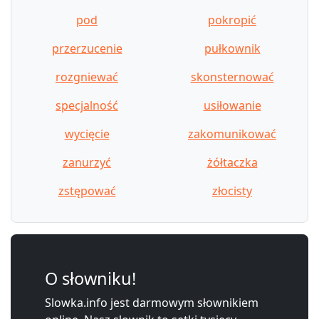
pod
pokropić
przerzucenie
pułkownik
rozgniewać
skonsternować
specjalność
usiłowanie
wycięcie
zakomunikować
zanurzyć
żółtaczka
zstępować
złocisty
O słowniku!
Slowka.info jest darmowym słownikiem