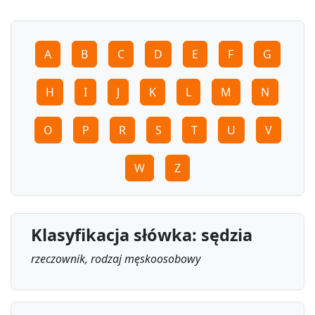
A
B
C
D
E
F
G
H
I
J
K
L
M
N
O
P
R
S
T
U
V
W
Z
Klasyfikacja słówka: sędzia
rzeczownik, rodzaj męskoosobowy