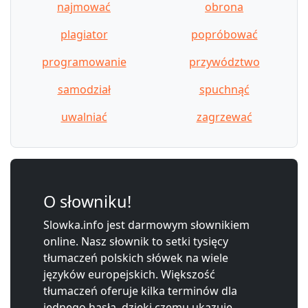
najmować
obrona
plagiator
popróbować
programowanie
przywództwo
samodział
spuchnąć
uwalniać
zagrzewać
O słowniku!
Slowka.info jest darmowym słownikiem
online. Nasz słownik to setki tysięcy
tłumaczeń polskich słówek na wiele
języków europejskich. Większość
tłumaczeń oferuje kilka terminów dla
jednego hasła, dzięki czemu ukazuje