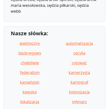
maria wesołowska, sędzia piłkarski, sędzia
webb
Nasze słówka:
ateistyczny
automatyzacja
bezkręgowy
cecylia
chełpliwie
cytować
federalizm
kamerzysta
kanadyjski
kartograf
kiepsko
kolonizacja
lokalizacja
młynarz