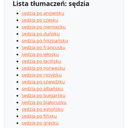
Lista tłumaczeń: sędzia
sędzia po angielsku
sędzia po czesku
sędzia po niemiecku
sędzia po duńsku
sędzia po hiszpańsku
sędzia po francusku
sędzia po włosku
sędzia po łacińsku
sędzia po norwesku
sędzia po rosyjsku
sędzia po szwedzku
sędzia po albańsku
sędzia po bułgarsku
sędzia po białorusku
sędzia po estońsku
sędzia po fińsku
sędzia po grecku