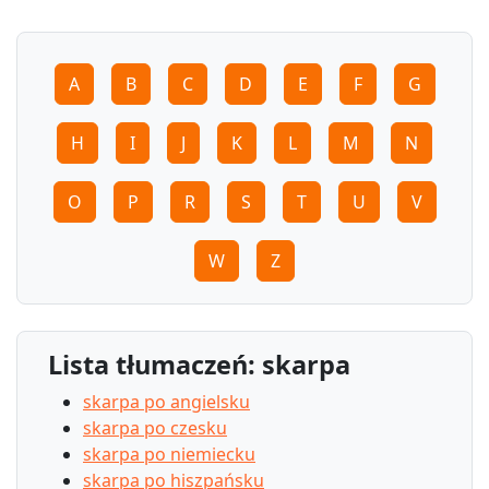
A
B
C
D
E
F
G
H
I
J
K
L
M
N
O
P
R
S
T
U
V
W
Z
Lista tłumaczeń: skarpa
skarpa po angielsku
skarpa po czesku
skarpa po niemiecku
skarpa po hiszpańsku