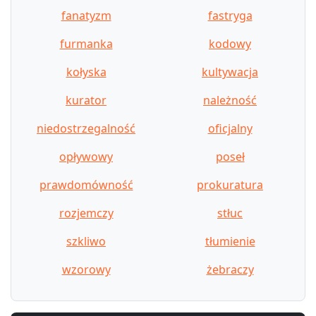
fanatyzm
fastryga
furmanka
kodowy
kołyska
kultywacja
kurator
należność
niedostrzegalność
oficjalny
opływowy
poseł
prawdomówność
prokuratura
rozjemczy
stłuc
szkliwo
tłumienie
wzorowy
żebraczy