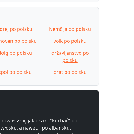
torej po polsku
Nemčija po polsku
noven po polsku
volk po polsku
dolg po polsku
državljanstvo po
polsku
spol po polsku
brat po polsku
 dowiesz się jak brzmi "kochać" po
 włosku, a nawet... po albańsku.