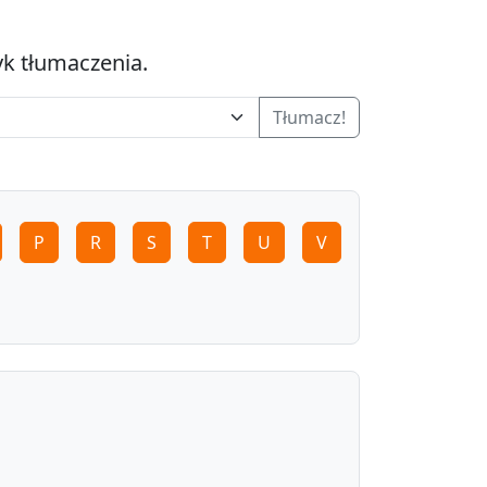
yk tłumaczenia.
Tłumacz!
P
R
S
T
U
V