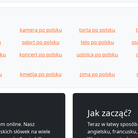
kamera po polsku
torta po polsku
u
odprt po polsku
telo po polsku
os
sku
koncert po polsku
ustnica po polsku
u
kmetija po polsku
zima po polsku
Jak zacząć?
m online. Nasz
Teraz w łatwy sposób
lskich słówek na wiele
angielsku, francusku,