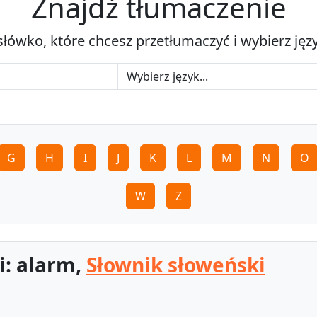
Znajdź tłumaczenie
słówko, które chcesz przetłumaczyć i wybierz jęz
G
H
I
J
K
L
M
N
O
W
Z
i: alarm,
Słownik słoweński