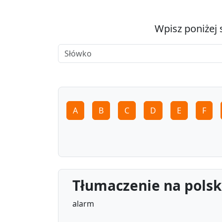
Wpisz poniżej 
A
B
C
D
E
F
Tłumaczenie na polsk
alarm