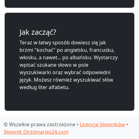
Jak zacząć?
Teraz w łatwy sposób dowiesz się jak
brzmi "kochać" po angielsku, francusku,
włosku, a nawet... po albańsku. Wystarczy
wpisać szukane słowo w pole
wyszukiwarki oraz wybrać odpowiedni
język. Możesz również wyszukiwać słów
według liter alfabetu.
© Wszelkie prawa zastrzeżone •
Licencje Słowników
•
Słownik Dictionaries24.com