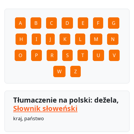
A
B
C
D
E
F
G
H
I
J
K
L
M
N
O
P
R
S
T
U
V
W
Z
Tłumaczenie na polski: dežela,
Słownik słoweński
kraj, państwo