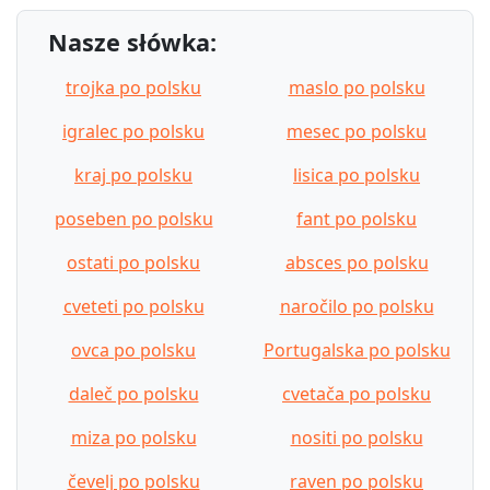
Nasze słówka:
trojka po polsku
maslo po polsku
igralec po polsku
mesec po polsku
kraj po polsku
lisica po polsku
poseben po polsku
fant po polsku
ostati po polsku
absces po polsku
cveteti po polsku
naročilo po polsku
ovca po polsku
Portugalska po polsku
daleč po polsku
cvetača po polsku
miza po polsku
nositi po polsku
čevelj po polsku
raven po polsku