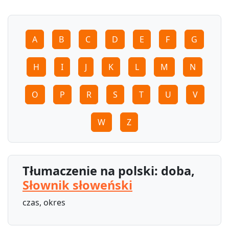
A
B
C
D
E
F
G
H
I
J
K
L
M
N
O
P
R
S
T
U
V
W
Z
Tłumaczenie na polski: doba,
Słownik słoweński
czas, okres