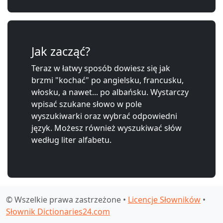
Jak zacząć?
Teraz w łatwy sposób dowiesz się jak
brzmi "kochać" po angielsku, francusku,
włosku, a nawet... po albańsku. Wystarczy
wpisać szukane słowo w pole
wyszukiwarki oraz wybrać odpowiedni
język. Możesz również wyszukiwać słów
według liter alfabetu.
© Wszelkie prawa zastrzeżone •
Licencje Słowników
•
Słownik Dictionaries24.com