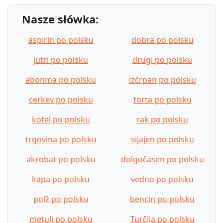
Nasze słówka:
aspirin po polsku
dobra po polsku
jutri po polsku
drugi po polsku
abonma po polsku
izčrpan po polsku
cerkev po polsku
torta po polsku
kotel po polsku
rak po polsku
trgovina po polsku
sijajen po polsku
akrobat po polsku
dolgočasen po polsku
kapa po polsku
vedno po polsku
polž po polsku
bencin po polsku
metulj po polsku
Turčija po polsku