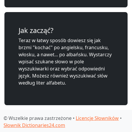
Jak zacząć?
Teraz w łatwy sposób dowiesz się jak
brzmi "kochać" po angielsku, francusku,
włosku, a nawet... po albańsku. Wystarczy
wpisać szukane słowo w pole
wyszukiwarki oraz wybrać odpowiedni
język. Możesz również wyszukiwać słów
według liter alfabetu.
© Wszelkie prawa zastrzeżone •
Licencje Słowników
•
Słownik Dictionaries24.com