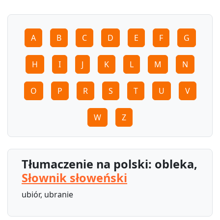
A
B
C
D
E
F
G
H
I
J
K
L
M
N
O
P
R
S
T
U
V
W
Z
Tłumaczenie na polski: obleka,
Słownik słoweński
ubiór, ubranie