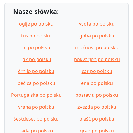
Nasze słówka:
oglje po polsku
vsota po polsku
tuš po polsku
goba po polsku
in po polsku
možnost po polsku
jak po polsku
pokvarjen po polsku
črnilo po polsku
car po polsku
pečica po polsku
ena po polsku
Portugalska po polsku
postaviti po polsku
vrana po polsku
zvezda po polsku
šestdeset po polsku
plašč po polsku
rada po polsku
grad po polsku