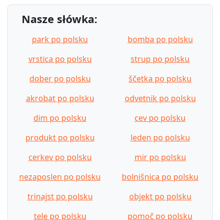
Nasze słówka:
park po polsku
bomba po polsku
vrstica po polsku
strup po polsku
dober po polsku
ščetka po polsku
akrobat po polsku
odvetnik po polsku
dim po polsku
cev po polsku
produkt po polsku
leden po polsku
cerkev po polsku
mir po polsku
nezaposlen po polsku
bolnišnica po polsku
trinajst po polsku
objekt po polsku
tele po polsku
pomoč po polsku