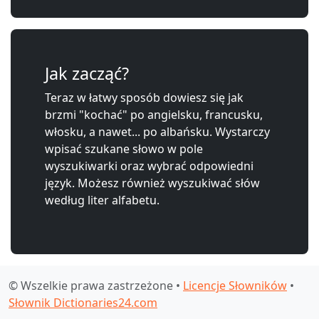
Jak zacząć?
Teraz w łatwy sposób dowiesz się jak
brzmi "kochać" po angielsku, francusku,
włosku, a nawet... po albańsku. Wystarczy
wpisać szukane słowo w pole
wyszukiwarki oraz wybrać odpowiedni
język. Możesz również wyszukiwać słów
według liter alfabetu.
© Wszelkie prawa zastrzeżone •
Licencje Słowników
•
Słownik Dictionaries24.com