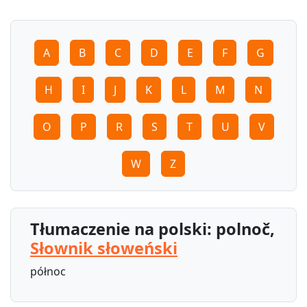
A
B
C
D
E
F
G
H
I
J
K
L
M
N
O
P
R
S
T
U
V
W
Z
Tłumaczenie na polski: polnoč,
Słownik słoweński
północ