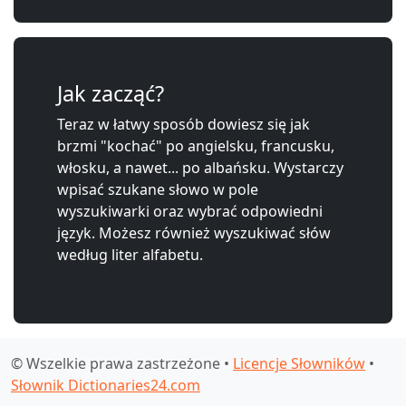
Jak zacząć?
Teraz w łatwy sposób dowiesz się jak
brzmi "kochać" po angielsku, francusku,
włosku, a nawet... po albańsku. Wystarczy
wpisać szukane słowo w pole
wyszukiwarki oraz wybrać odpowiedni
język. Możesz również wyszukiwać słów
według liter alfabetu.
© Wszelkie prawa zastrzeżone •
Licencje Słowników
•
Słownik Dictionaries24.com