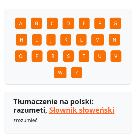
A
B
C
D
E
F
G
H
I
J
K
L
M
N
O
P
R
S
T
U
V
W
Z
Tłumaczenie na polski:
razumeti,
Słownik słoweński
zrozumieć