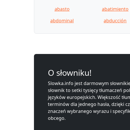
abasto
abatimiento
abdominal
abducción
O słowniku!
Slowka.info jest darmowym słownikie
słownik to setki tysięcy tłumaczeń po
języków europejskich. Większość tłum
terminów dla jednego hasła, dzięki c
znaczeń wybranego wyrazu i specyfi
obcego.