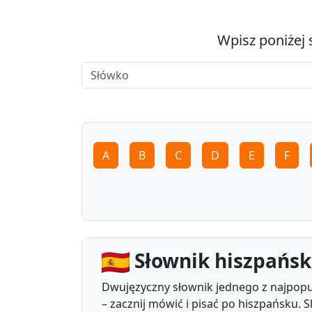
Wpisz poniżej 
A
B
C
D
E
F
Słownik hiszpańsk
Dwujęzyczny słownik jednego z najpopul
– zacznij mówić i pisać po hiszpańsku.