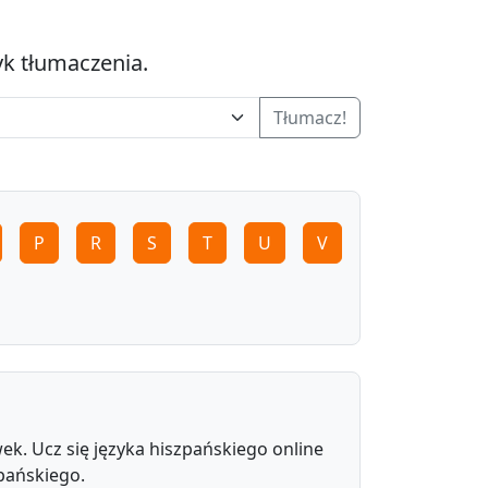
yk tłumaczenia.
Tłumacz!
P
R
S
T
U
V
ek. Ucz się języka hiszpańskiego online
pańskiego.