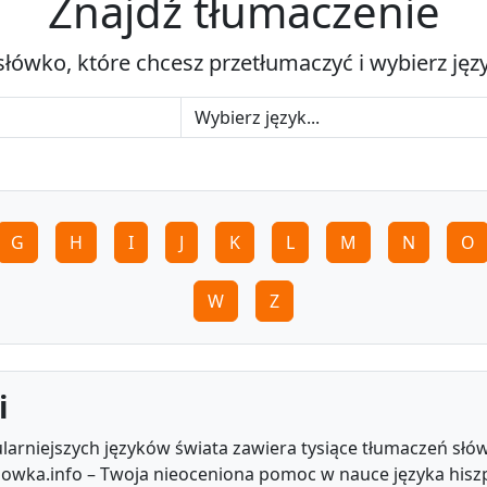
Znajdź tłumaczenie
słówko, które chcesz przetłumaczyć i wybierz jęz
G
H
I
J
K
L
M
N
O
W
Z
i
arniejszych języków świata zawiera tysiące tłumaczeń słów
 Slowka.info – Twoja nieoceniona pomoc w nauce języka hisz