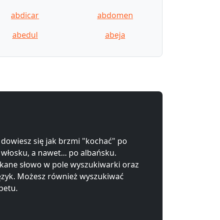
abdicar
abdomen
abedul
abeja
 dowiesz się jak brzmi "kochać" po
 włosku, a nawet... po albańsku.
kane słowo w pole wyszukiwarki oraz
ęzyk. Możesz również wyszukiwać
betu.