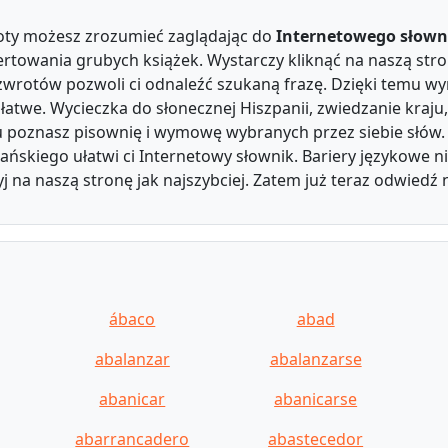
roty możesz zrozumieć zaglądając do
Internetowego słown
towania grubych książek. Wystarczy kliknąć na naszą stron
zwrotów pozwoli ci odnaleźć szukaną frazę. Dzięki temu wyr
atwe. Wycieczka do słonecznej Hiszpanii, zwiedzanie kraju,
mu poznasz pisownię i wymowę wybranych przez siebie słów. 
ńskiego ułatwi ci Internetowy słownik. Bariery językowe ni
rzyj na naszą stronę jak najszybciej. Zatem już teraz odwiedź
ábaco
abad
abalanzar
abalanzarse
abanicar
abanicarse
abarrancadero
abastecedor