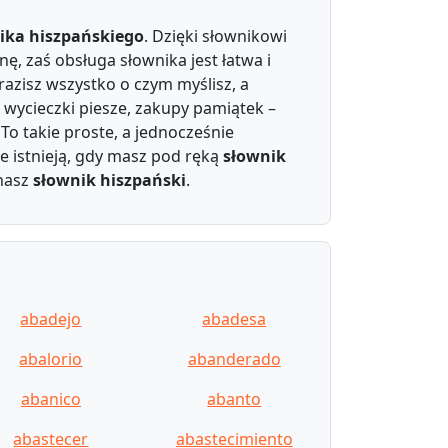
ika hiszpańskiego
. Dzięki słownikowi
ę, zaś obsługa słownika jest łatwa i
azisz wszystko o czym myślisz, a
 wycieczki piesze, zakupy pamiątek –
To takie proste, a jednocześnie
e istnieją, gdy masz pod ręką
słownik
 nasz
słownik hiszpański
.
abadejo
abadesa
abalorio
abanderado
abanico
abanto
abastecer
abastecimiento