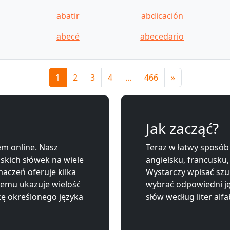
abatir
abdicación
abecé
abecedario
1
2
3
4
...
466
»
Jak zacząć?
m online. Nasz
Teraz w łatwy sposób
lskich słówek na wiele
angielsku, francusku,
aczeń oferuje kilka
Wystarczy wpisać szu
zemu ukazuje wielość
wybrać odpowiedni j
kę określonego języka
słów według liter alfa