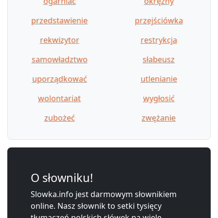
ogarniać
okrężny
przedstawienie
przejściówka
rekwizytor
restrykcja
samowładztwo
słabeusz
uporządkować
utlenianie
wolontariat
wygłosić
zubożeć
zwężanie
O słowniku!
Slowka.info jest darmowym słownikiem
online. Nasz słownik to setki tysięcy
tłumaczeń polskich słówek na wiele