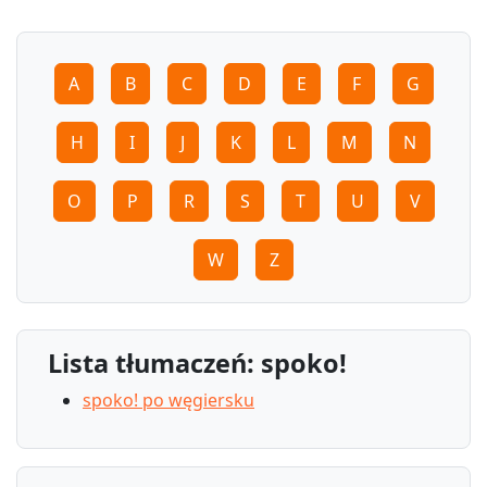
A
B
C
D
E
F
G
H
I
J
K
L
M
N
O
P
R
S
T
U
V
W
Z
Lista tłumaczeń: spoko!
spoko! po węgiersku