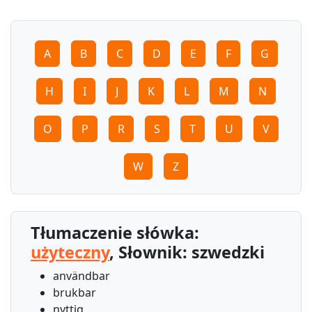
A
B
C
D
E
F
G
H
I
J
K
L
M
N
O
P
R
S
T
U
V
W
Z
Tłumaczenie słówka:
użyteczny
, Słownik: szwedzki
användbar
brukbar
nyttig