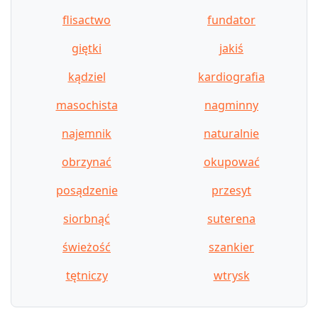
flisactwo
fundator
giętki
jakiś
kądziel
kardiografia
masochista
nagminny
najemnik
naturalnie
obrzynać
okupować
posądzenie
przesyt
siorbnąć
suterena
świeżość
szankier
tętniczy
wtrysk