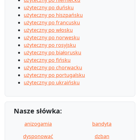
użyteczny po duńsku
użyteczny po hiszpańsku
użyteczny po francusku
użyteczny po włosku
użyteczny po norwesku
użyteczny po rosyjsku
użyteczny po białorusku
użyteczny po fińsku
użyteczny po chorwacku
użyteczny po portugalsku
użyteczny po ukraińsku
Nasze słówka:
anizogamia
bandyta
dysponować
dzban