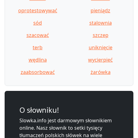
oprotestowywać
pieniądz
sód
stalownia
szacować
szczep
terb
uniknięcie
wędlina
wycierpieć
zaabsorbować
żarówka
O słowniku!
Slowka.info jest darmowym słownikiem
online. Nasz słownik to setki tysięcy
tłumaczeń polskich słówek na wiele