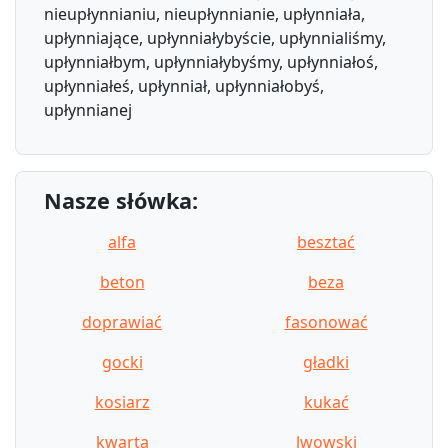
nieupłynnianiu, nieupłynnianie, upłynniała,
upłynniające, upłynniałybyście, upłynnialiśmy,
upłynniałbym, upłynniałybyśmy, upłynniałoś,
upłynniałeś, upłynniał, upłynniałobyś,
upłynnianej
Nasze słówka:
alfa
besztać
beton
beza
doprawiać
fasonować
gocki
gładki
kosiarz
kukać
kwarta
lwowski