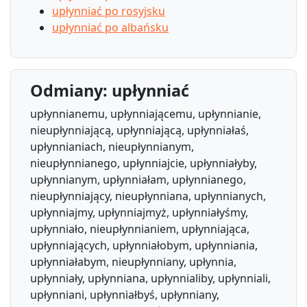
upłynniać po rosyjsku
upłynniać po albańsku
Odmiany: upłynniać
upłynnianemu, upłynniającemu, upłynnianie,
nieupłynniającą, upłynniającą, upłynniałaś,
upłynnianiach, nieupłynnianym,
nieupłynnianego, upłynniajcie, upłynniałyby,
upłynnianym, upłynniałam, upłynnianego,
nieupłynniający, nieupłynniana, upłynnianych,
upłynniajmy, upłynniajmyż, upłynniałyśmy,
upłynniało, nieupłynnianiem, upłynniająca,
upłynniających, upłynniałobym, upłynniania,
upłynniałabym, nieupłynniany, upłynnia,
upłynniały, upłynniana, upłynnialiby, upłynniali,
upłynniani, upłynniałbyś, upłynniany,