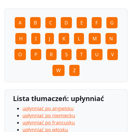
A
B
C
D
E
F
G
H
I
J
K
L
M
N
O
P
R
S
T
U
V
W
Z
Lista tłumaczeń: upłynniać
upłynniać po angielsku
upłynniać po niemiecku
upłynniać po francusku
upłynniać po włosku