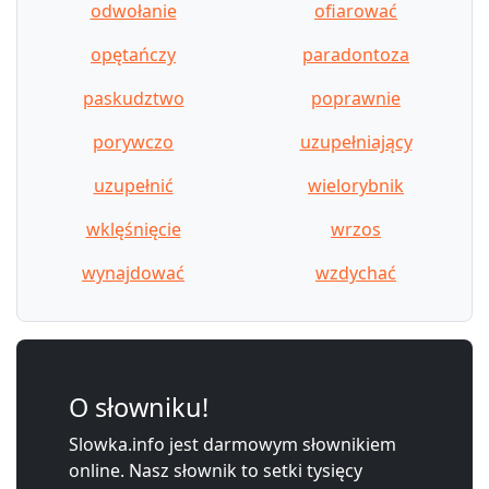
odwołanie
ofiarować
opętańczy
paradontoza
paskudztwo
poprawnie
porywczo
uzupełniający
uzupełnić
wielorybnik
wklęśnięcie
wrzos
wynajdować
wzdychać
O słowniku!
Slowka.info jest darmowym słownikiem
online. Nasz słownik to setki tysięcy