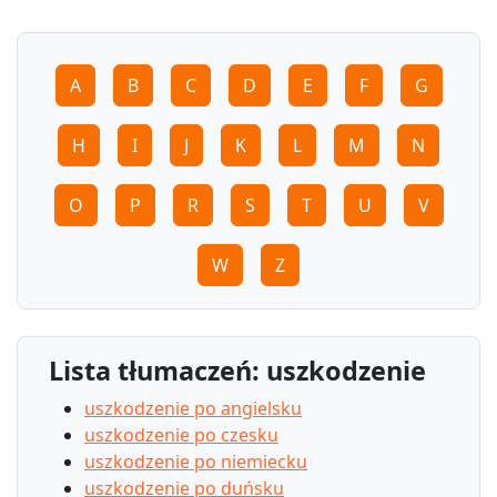
A
B
C
D
E
F
G
H
I
J
K
L
M
N
O
P
R
S
T
U
V
W
Z
Lista tłumaczeń: uszkodzenie
uszkodzenie po angielsku
uszkodzenie po czesku
uszkodzenie po niemiecku
uszkodzenie po duńsku