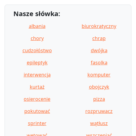
Nasze słówka:
albania
biurokratyczny
chory
chrap
cudzołóstwo
dwójka
epileptyk
fasolka
interwencja
komputer
kurtaż
obojczyk
osierocenie
pizza
pokutować
rozpruwacz
sprinter
wątłusz
wetować
wszczepiać