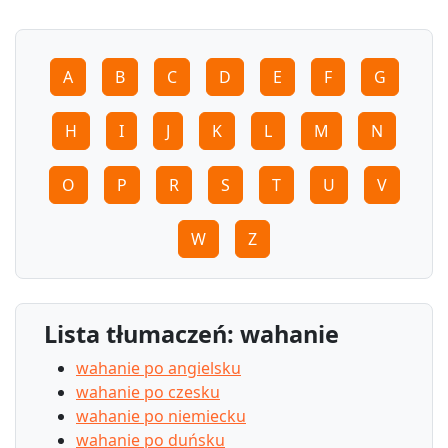
A
B
C
D
E
F
G
H
I
J
K
L
M
N
O
P
R
S
T
U
V
W
Z
Lista tłumaczeń: wahanie
wahanie po angielsku
wahanie po czesku
wahanie po niemiecku
wahanie po duńsku