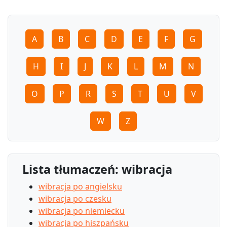
A
B
C
D
E
F
G
H
I
J
K
L
M
N
O
P
R
S
T
U
V
W
Z
Lista tłumaczeń: wibracja
wibracja po angielsku
wibracja po czesku
wibracja po niemiecku
wibracja po hiszpańsku