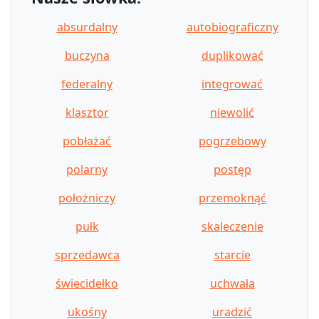
absurdalny
autobiograficzny
buczyna
duplikować
federalny
integrować
klasztor
niewolić
pobłażać
pogrzebowy
polarny
postęp
położniczy
przemoknąć
pułk
skaleczenie
sprzedawca
starcie
świecidełko
uchwała
ukośny
uradzić