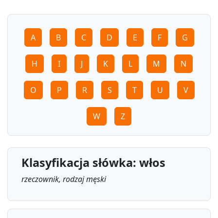
A
B
C
D
E
F
G
H
I
J
K
L
M
N
O
P
R
S
T
U
V
W
Z
Klasyfikacja słówka: włos
rzeczownik, rodzaj męski