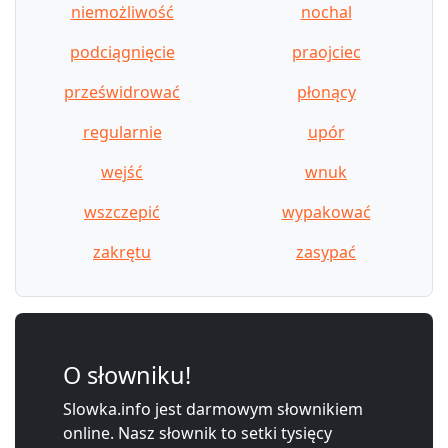
niemożliwość
nochal
podciągnięcie
praojciec
prześwidrować
płonący
regularnie
upór
wejść
wnuk
wszczepić
wypakować
zakrętu
zasypać
O słowniku!
Slowka.info jest darmowym słownikiem
online. Nasz słownik to setki tysięcy