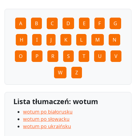
A
B
C
D
E
F
G
H
I
J
K
L
M
N
O
P
R
S
T
U
V
W
Z
Lista tłumaczeń: wotum
wotum po białorusku
wotum po słowacku
wotum po ukraińsku