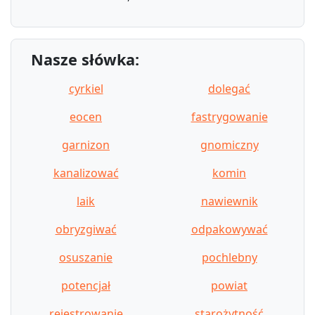
Nasze słówka:
cyrkiel
dolegać
eocen
fastrygowanie
garnizon
gnomiczny
kanalizować
komin
laik
nawiewnik
obryzgiwać
odpakowywać
osuszanie
pochlebny
potencjał
powiat
rejestrowanie
starożytność