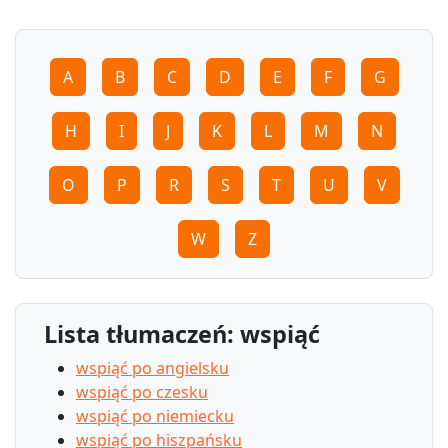
A
B
C
D
E
F
G
H
I
J
K
L
M
N
O
P
R
S
T
U
V
W
Z
Lista tłumaczeń: wspiąć
wspiąć po angielsku
wspiąć po czesku
wspiąć po niemiecku
wspiąć po hiszpańsku