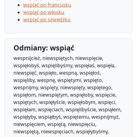
wspiąć po francusku
wspiąć po włosku
wspiąć po szwedzku
Odmiany: wspiąć
wespnijcież, niewspiętych, niewspięcie,
wspięłobyś, wspięlibyśmy, wspięłaś, wspięła,
niewspięć, wspięło, wespną, wspięłoś,
wspięliby, wespnę, wspiętymi, wspięto,
wespnijmy, wspięty, niewspięty, wspiętego,
wspięłom, niewspiętym, wspięłoby, wspięcie,
wspiętych, wspięłyście, wspięłobym, wspięci,
wspięłam, wspięciach, wspięlibyście, wspiąłem,
wspięłyby, wspiąłbyś, wspiętemu, wespnijmyż,
niewspięciem, wspiętą, niewspięciu,
niewspiętą, niewspięciach, wspięłybyśmy,