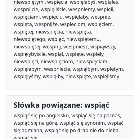
niewspiętymi, wspięcia, wspięłabyś, wspiąłeś,
wespnijcie, wspięliście, wespniemy, wspięli,
wspięciami, wspięciu, wspięłaby, wespnie,
wspięta, wespnijże, wspięciom, wspięciem,
wspiętej, niewspięcia, niewspięta,
niewspiętego, wspięć, niewspiętemu,
niewspiętej, wespnij, wespniesz, wspiąwszy,
wspięłybyście, wspiął, wspięte, wspięły,
niewspięci, niewspięciom, niewspięciami,
wspięłabym, wespniecie, wspiąłbym, wspiętym,
wspięłyśmy, wspiąłby, niewspięte, wspięliśmy
Słówka powiązane: wspiąć
wspiąć się po angielsku, wspiąć się na parnas,
wspiąć się na górę, wspiąć się synonim, wspiąć
się odmiana, wspiąć się po drabinie do nieba,
wspiąć się