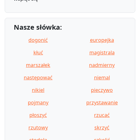
Nasze słówka:
dogonić
europejka
kłuć
magistrala
marszałek
nadmierny
następować
niemal
nikiel
pieczywo
pojmany
przystawanie
płoszyć
rzucać
rzutowy
skrzyć
stodoła
szkolić