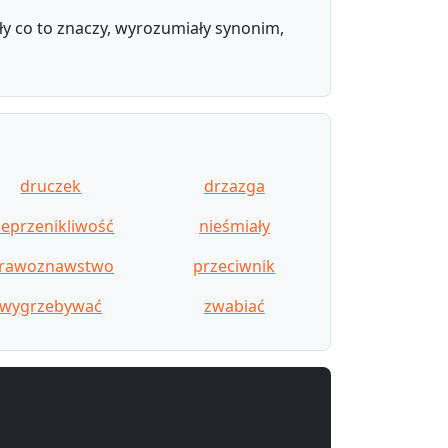
y co to znaczy, wyrozumiały synonim,
druczek
drzazga
ieprzenikliwość
nieśmiały
rawoznawstwo
przeciwnik
wygrzebywać
zwabiać