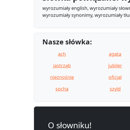
wyrozumiały english, wyrozumiały słown
wyrozumiały synonimy, wyrozumiały tł
Nasze słówka:
ach
agata
jastrząb
jubiler
nieznośnie
oficjał
socha
szyld
O słowniku!