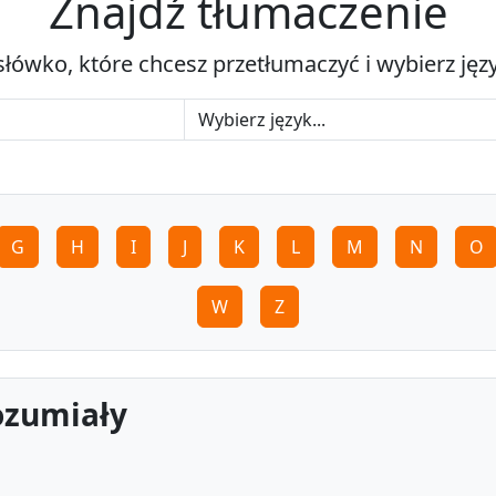
Znajdź tłumaczenie
słówko, które chcesz przetłumaczyć i wybierz jęz
G
H
I
J
K
L
M
N
O
W
Z
ozumiały