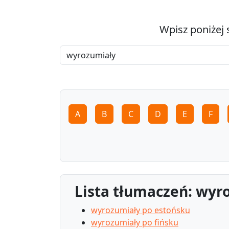
Wpisz poniżej 
A
B
C
D
E
F
Lista tłumaczeń: wyr
wyrozumiały po estońsku
wyrozumiały po fińsku