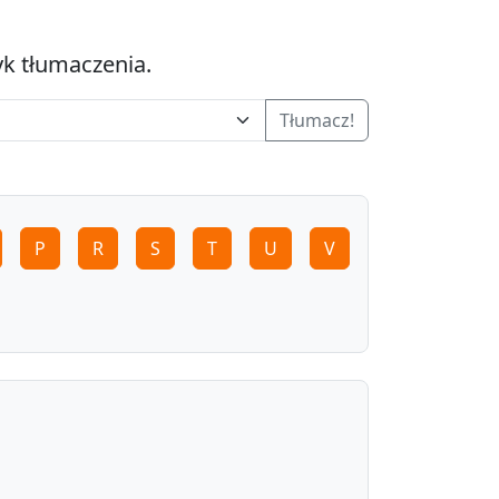
yk tłumaczenia.
Tłumacz!
P
R
S
T
U
V