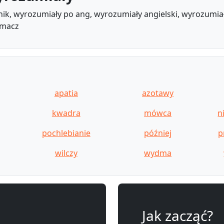
ik, wyrozumiały po ang, wyrozumiały angielski, wyrozumiał
umacz
apatia
azotawy
kwadra
mówca
n
pochlebianie
później
p
wilczy
wydma
Jak zacząć?