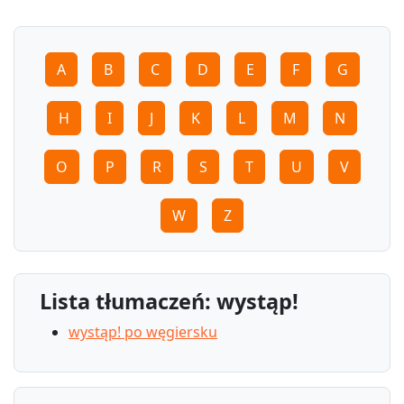
A
B
C
D
E
F
G
H
I
J
K
L
M
N
O
P
R
S
T
U
V
W
Z
Lista tłumaczeń: wystąp!
wystąp! po węgiersku