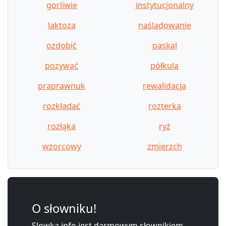
gorliwie
instytucjonalny
laktoza
naśladowanie
ozdobić
paskal
pozywać
półkula
praprawnuk
rewalidacja
rozkładać
rozterka
rozłąka
ryż
wzorcowy
zmierzch
O słowniku!
Slowka.info jest darmowym słownikiem