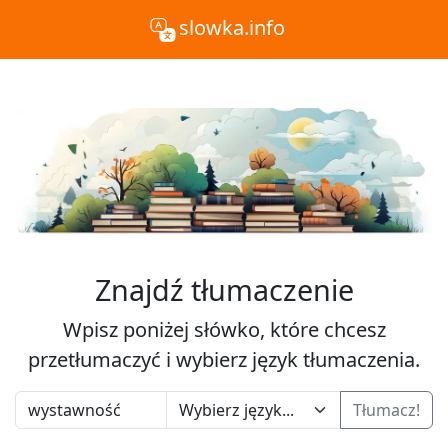
slowka.info
Znajdź tłumaczenie
Wpisz poniżej słówko, które chcesz
przetłumaczyć i wybierz język tłumaczenia.
Tłumacz!