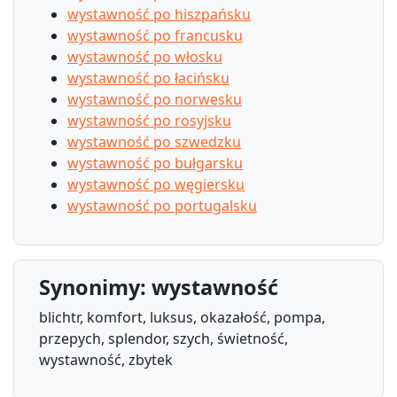
wystawność po hiszpańsku
wystawność po francusku
wystawność po włosku
wystawność po łacińsku
wystawność po norwesku
wystawność po rosyjsku
wystawność po szwedzku
wystawność po bułgarsku
wystawność po węgiersku
wystawność po portugalsku
Synonimy: wystawność
blichtr, komfort, luksus, okazałość, pompa,
przepych, splendor, szych, świetność,
wystawność, zbytek