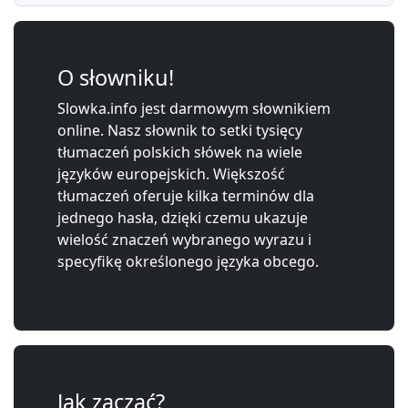
O słowniku!
Slowka.info jest darmowym słownikiem
online. Nasz słownik to setki tysięcy
tłumaczeń polskich słówek na wiele
języków europejskich. Większość
tłumaczeń oferuje kilka terminów dla
jednego hasła, dzięki czemu ukazuje
wielość znaczeń wybranego wyrazu i
specyfikę określonego języka obcego.
Jak zacząć?