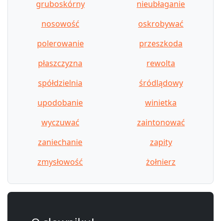
gruboskórny
nieubłaganie
nosowość
oskrobywać
polerowanie
przeszkoda
płaszczyzna
rewolta
spółdzielnia
śródlądowy
upodobanie
winietka
wyczuwać
zaintonować
zaniechanie
zapity
zmysłowość
żołnierz