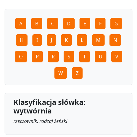
A
B
C
D
E
F
G
H
I
J
K
L
M
N
O
P
R
S
T
U
V
W
Z
Klasyfikacja słówka:
wytwórnia
rzeczownik, rodzaj żeński