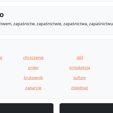
o
twem, zapaśnictw, zapaśnictwie, zapaśnictwa, zapaśnictw
ie
chrzczenie
dół
order
ortodoksja
śrutownik
sufizm
zaparcie
zblednąć