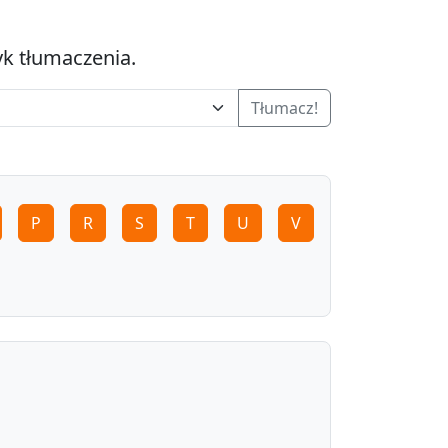
yk tłumaczenia.
Tłumacz!
P
R
S
T
U
V