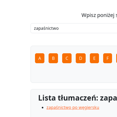
Wpisz poniżej 
A
B
C
D
E
F
Lista tłumaczeń: zap
zapaśnictwo po węgiersku