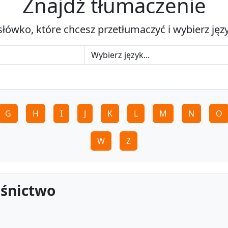
Znajdź tłumaczenie
słówko, które chcesz przetłumaczyć i wybierz jęz
G
H
I
J
K
L
M
N
O
W
Z
aśnictwo