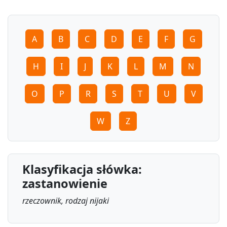
A
B
C
D
E
F
G
H
I
J
K
L
M
N
O
P
R
S
T
U
V
W
Z
Klasyfikacja słówka:
zastanowienie
rzeczownik, rodzaj nijaki