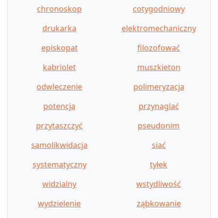
chronoskop
cotygodniowy
drukarka
elektromechaniczny
episkopat
filozofować
kabriolet
muszkieton
odwleczenie
polimeryzacja
potencja
przynaglać
przytaszczyć
pseudonim
samolikwidacja
siać
systematyczny
tyłek
widzialny
wstydliwość
wydzielenie
ząbkowanie